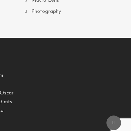
Macro Lens
Photography
om
 Oscar
0 mts
a.